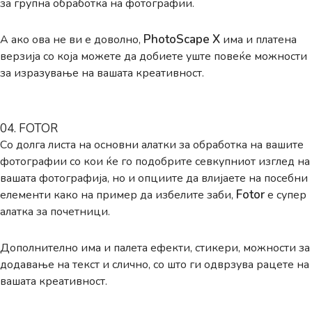
за групна обработка на фотографии.
PhotoScape X
А ако ова не ви е доволно,
има и платена
верзија со која можете да добиете уште повеќе можности
за изразување на вашата креативност.
04. FOTOR
Со долга листа на основни алатки за обработка на вашите
фотографии со кои ќе го подобрите севкупниот изглед на
вашата фотографија, но и опциите да влијаете на посебни
Fotor
елементи како на пример да избелите заби,
е супер
алатка за почетници.
Дополнително има и палета ефекти, стикери, можности за
додавање на текст и слично, со што ги одврзува рацете на
вашата креативност.