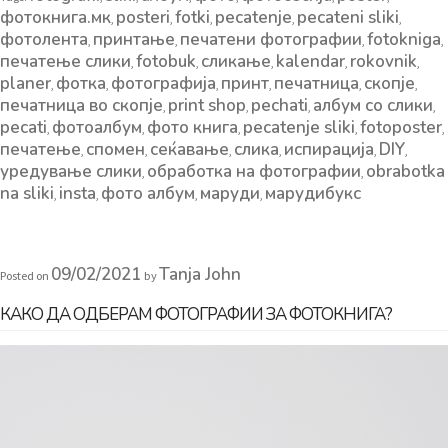
фотокнига.мк
posteri
fotki
pecatenje
pecateni sliki
,
,
,
,
,
фотолента
принтање
печатени фотографии
fotokniga
,
,
,
,
печатење слики
fotobuk
сликање
kalendar
rokovnik
,
,
,
,
,
planer
фотка
фотографија
принт
печатница
скопје
,
,
,
,
,
,
печатница во скопје
print shop
pechati
албум со слики
,
,
,
,
pecati
фотоалбум
фото книга
pecatenje sliki
fotoposter
,
,
,
,
,
печатење
спомен
сеќавање
слика
испирација
DIY
,
,
,
,
,
,
уредување слики
обработка на фотографии
obrabotka
,
,
na sliki
insta
фото албум
маруди
марудибукс
,
,
,
,
09/02/2021
Tanja John
Posted on
by
КАКО ДА ОДБЕРАМ ФОТОГРАФИИ ЗА ФОТОКНИГА?