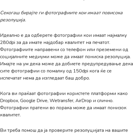
Секогаш бирајте ги фотографиите кои имаат повисока
резолуција.
Идеално е да одберете фотографии кои имаат најмалку
280dpi за да имате најдобар квалитет на печатот.
Фотографиите направени со телефон или преземени од
социјалните медиуми може да имаат пониска резолуција.
Имајте на ум дека може да добиете предупредување дека
сите фотографии со помалку од 150dpi кога ќе се
испечатат нема да изгледаат баш добро.
Кога ви праќаат фотографии користете платформи како
Dropbox, Google Drive, Wetransfer, AirDrop и сличнo.
Фотографии пратени во порака може да имаат понизок
квалитет.
Ви треба помош да ја проверите резолуцијата на вашите