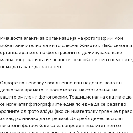
Има доста алакти за организација на фотографии, кои
можат значително да ви го олеснат животот. Иако секогаш
организирањето на фотографии го доживуваме како
мачна обврска, кога ќе почнете со чепкање низ спомените,
нема да сакате да застанете.
Одвојте по неколку часа дневно или неделно, како ви
дозволува времето, и посветете се на сортирање на
вашите омилени фотографии. Традиционална опција е да
се испечатат фотографиите една по една да се редат во
фолиите од фото албум (ако си имате толку трпение браво
за вас, јас никако да се решам). За среќа денес постојат
печатени фотобукови со извонреден квалитет кои се
издржливи и долготрајни, а најдоброто од се е што може