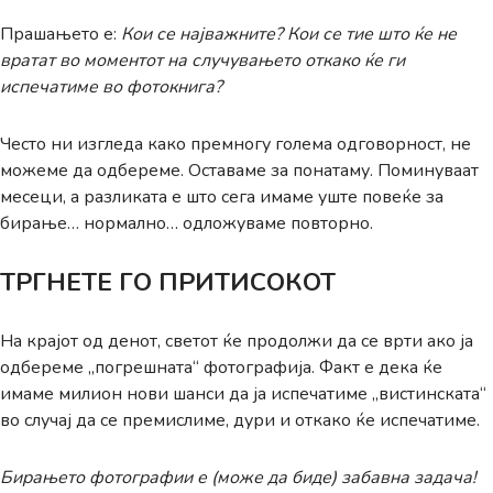
Прашањето е:
Кои се најважните? Кои се тие што ќе не
вратат во моментот на случувањето откако ќе ги
испечатиме во фотокнига?
Често ни изгледа како премногу голема одговoрност, не
можеме да одбереме. Оставаме за понатаму. Поминуваат
месеци, а разликата е што сега имаме уште повеќе за
бирање… нормално… одложуваме повторно.
ТРГНЕТЕ ГО ПРИТИСОКОТ
На крајот од денот, светот ќе продолжи да се врти ако ја
одбереме „погрешната“ фотографија. Факт е дека ќе
имаме милион нови шанси да ја испечатиме „вистинската“
во случај да се премислиме, дури и откако ќе испечатиме.
Бирањето фотографии е (може да биде) забавна задача!