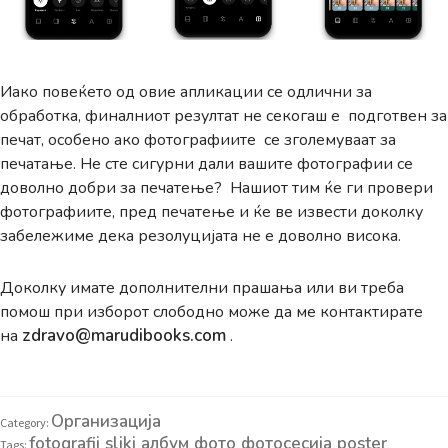
Иако повеќето од овие апликации се одлични за
обработка, финалниот резултат не секогаш е подготвен за
печат, особено ако фотографиите се зголемуваат за
печатање. Не сте сигурни дали вашите фотографии се
доволно добри за печатење? Нашиот тим ќе ги провери
фотографиите, пред печатење и ќе ве извести доколку
забележиме дека резолуцијата не е доволно висока.
Доколку имате дополнителни прашања или ви треба
помош при изборот слободно може да ме контактирате
zdravo@marudibooks.com
на
.
Организација
Category:
fotografii
sliki
албум
фото
фотосесија
poster
Tags:
,
,
,
,
,
,