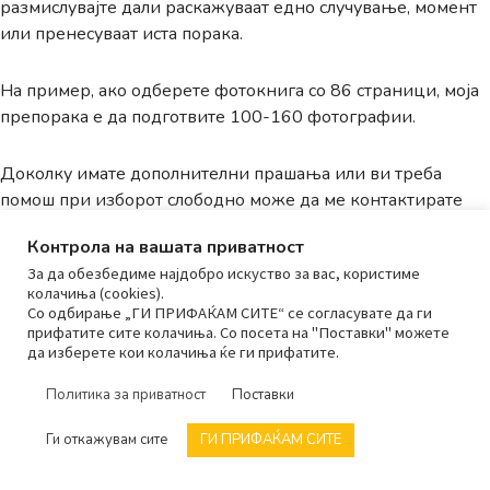
размислувајте дали раскажуваат едно случување, момент
или пренесуваат иста порака.
На пример, ако одберете фотокнига со 86 страници, моја
препорака е да подготвите 100-160 фотографии.
Доколку имате дополнителни прашања или ви треба
помош при изборот слободно може да ме контактирате
tanja@studiomarudi.com
075-472-635
на
или на
.
Контрола на вашата приватност
За да обезбедиме најдобро искуство за вас, користиме
колачиња (cookies).
Со одбирање „ГИ ПРИФАЌАМ СИТЕ“ се согласувате да ги
прифатите сите колачиња. Со посета на "Поставки" можете
да изберете кои колачиња ќе ги прифатите.
Совети
Category:
fotografii
sliki
албум
фото
фотосесија
poster
Политика за приватност
Поставки
Tags:
,
,
,
,
,
,
фотокнига.мк
posteri
fotki
pecatenje
pecateni sliki
,
,
,
,
,
Ги откажувам сите
ГИ ПРИФАЌАМ СИТЕ
фотолента
принтање
печатени фотографии
fotokniga
,
,
,
,
печатење слики
fotobuk
сликање
kalendar
rokovnik
,
,
,
,
,