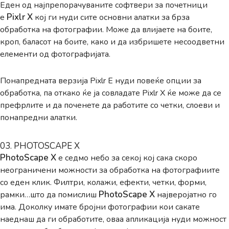
Еден од најпрепорачуваните софтвери за почетници
Pixlr X
е
кој ги нуди сите основни алатки за брза
обработка на фотографии. Може да влијаете на боите,
кроп, баласот на боите, како и да избришете несоодветни
елементи од фотографијата.
Понапредната верзија Pixlr E нуди повеќе опции за
обработка, па откако ќе ја совладате Pixlr X ќе може да се
префрлите и да поченете да работите со четки, слоеви и
понапредни алатки.
03. PHOTOSCAPE X
PhotoScape X
е седмо небо за секој кој сака скоро
неограничени можности за обработка на фотографиите
со еден клик. Филтри, колажи, ефекти, четки, форми,
PhotoScape X
рамки…што да помислиш
најверојатно го
има. Доколку имате бројни фотографии кои сакате
наеднаш да ги обработите, оваа апликација нуди можност