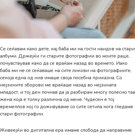
Се сеќавам како дете, кај баба ми на гости наидов на стари
албуми. Држејќи ги старите фотографии во моите раце,
почувствував како да се враќам назад во времето. Иако
баба ми не се сеќаваше на сите ликови на фотографиите,
секоја една од нив имаше своја посебна приказна. Со
нејзините зборови ме враќаше назад во нејзината
младост, и тој ден почнав да ја разбирам многу полесно таа
жена која е толку различна од мене. Чудесен е тој
времеплов кој го доживуваме со сите сетила кога гледаме
стари фотографии.
Живеејќи во дигитална ера имаме слобода да направиме