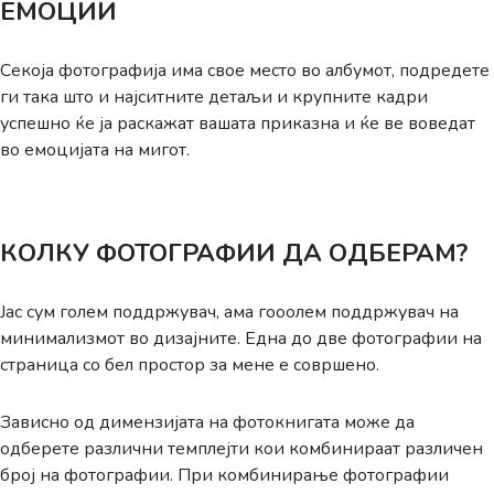
ЕМОЦИИ
Секоја фотографија има свое место во албумот, подредете
ги така што и најситните детаљи и крупните кадри
успешно ќе ја раскажат вашата приказна и ќе ве воведат
во емоцијата на мигот.
КОЛКУ ФОТОГРАФИИ ДА ОДБЕРАМ?
Јас сум голем поддржувач, ама гооолем поддржувач на
минимализмот во дизајните. Една до две фотографии на
страница со бел простор за мене е совршено.
Зависно од димензијата на фотокнигата може да
одберете различни темплејти кои комбинираат различен
број на фотографии. При комбинирање фотографии