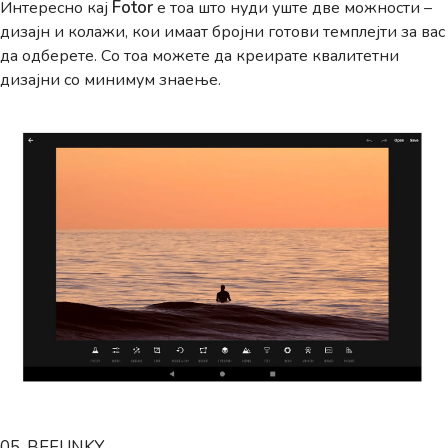
Fotor
Интересно кај
е тоа што нуди уште две можности –
дизајн и колажи, кои имаат бројни готови темплејти за вас
да одберете. Со тоа можете да креирате квалитетни
дизајни со минимум знаење.
05. BEFUNKY