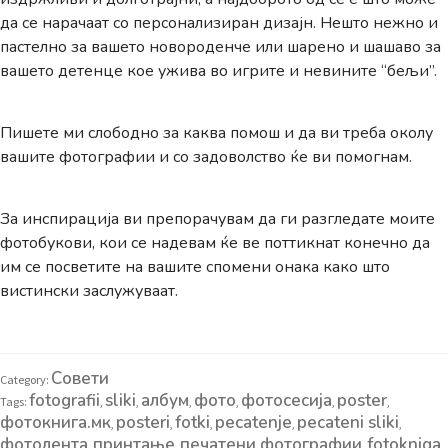
да се нарачаат со персонализиран дизајн. Нешто нежнo и
пастелно за вашето новороденче или шарено и шашаво за
вашето детенце кое ужива во игрите и невините “бељи”.
Пишете ми слободно за каква помош и да ви треба околу
вашите фотографии и со задоволство ќе ви помогнам.
За инспирација ви препорачувам да ги разгледате моите
фотобукови, кои се надевам ќе ве поттикнат конечно да
им се посветите на вашите спомени онака како што
вистински заслужуваат.
Совети
Category:
fotografii
sliki
албум
фото
фотосесија
poster
Tags:
,
,
,
,
,
,
фотокнига.мк
posteri
fotki
pecatenje
pecateni sliki
,
,
,
,
,
фотолента
принтање
печатени фотографии
fotokniga
,
,
,
,