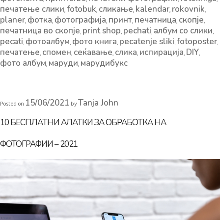
печатење слики
fotobuk
сликање
kalendar
rokovnik
,
,
,
,
,
planer
фотка
фотографија
принт
печатница
скопје
,
,
,
,
,
,
печатница во скопје
print shop
pechati
албум со слики
,
,
,
,
pecati
фотоалбум
фото книга
pecatenje sliki
fotoposter
,
,
,
,
,
печатење
спомен
сеќавање
слика
испирација
DIY
,
,
,
,
,
,
фото албум
маруди
марудибукс
,
,
15/06/2021
Tanja John
Posted on
by
10 БЕСПЛАТНИ АЛАТКИ ЗА ОБРАБОТКА НА
ФОТОГРАФИИ – 2021