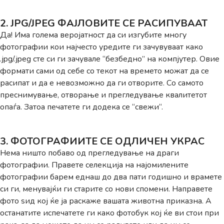
2. JPG/JPEG ФАЈЛОВИТЕ СЕ РАСИПУВААТ
Да! Има голема веројатност да си изгубите многу
фотографии кои најчесто уредите ги зачувуваат како
.jpg/.jpeg сте си ги зачувале “безбедно” на компјутер. Овие
формати сами од себе со текот на времето можат да се
расипат и да е невозможно да ги отворите. Со самото
преснимување, отворање и прегледување квалитетот
опаѓа. Затоа печатете ги додека се “свежи“.
3. ФОТОГРАФИИТЕ СЕ ОДЛИЧЕН УКРАС
Нема ништо побаво од прегледување на драги
фотографии. Правете селекција на најомилените
фотографии барем еднаш до два пати годишно и врамете
си ги, менувајќи ги старите со нови спомени. Направете
фото ѕид кој ќе ја раскаже вашата животна приказна. А
останатите испечатете ги како фотобук кој ќе ви стои при