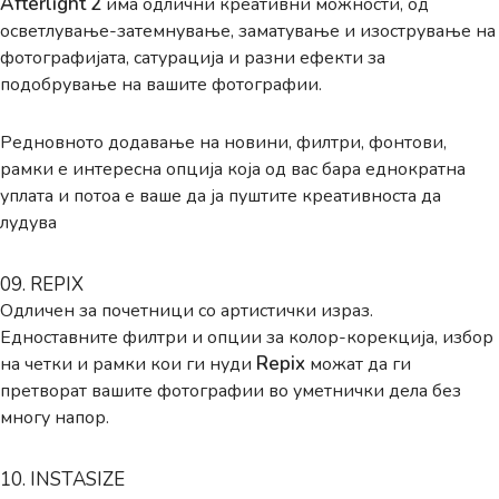
Afterlight 2
има одлични креативни можности, од
осветлување-затемнување, заматување и изострување на
фотографијата, сатурација и разни ефекти за
подобрување на вашите фотографии.
Редновното додавање на новини, филтри, фонтови,
рамки е интересна опција која од вас бара еднократна
уплата и потоа е ваше да ја пуштите креативноста да
лудува
09. REPIX
Одличен за почетници со артистички израз.
Едноставните филтри и опции за колор-корекција, избор
Repix
на четки и рамки кои ги нуди
можат да ги
претворат вашите фотографии во уметнички дела без
многу напор.
10. INSTASIZE