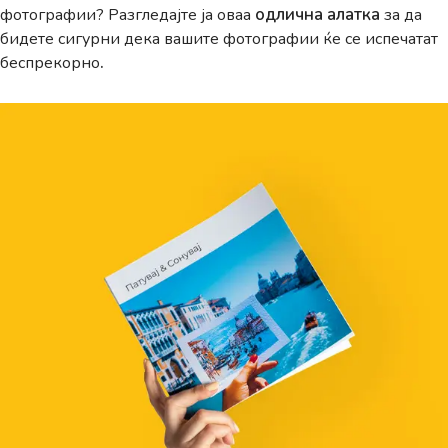
одлична алатка
фотографии? Разгледајте ја оваа
за да
бидете сигурни дека вашите фотографии ќе се испечатат
.
беспрекорно