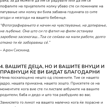
рака, за да можете да им се радувате или да им се
пофалите на пријателите колку убаво сте си поминале на
патување или колку ви била забавна годината со сите
згоди и незгоди на вашето бебенце.
“Фотографирањето е начин на чувствување, на допирање,
на љубење. Она што си го фатил на филм останува
заробено засекогаш…Тоа се сеќава на мали работи, долго
откако ти ќе заборавиш сé.”
– Арон Сискинд
4. ВАШИТЕ ДЕЦА, НО И ВАШИТЕ ВНУЦИ И
ПРАВНУЦИ ЌЕ ВИ БИДАТ БЛАГОДАРНИ
Нема поскапоцено нешто од спомените. Тие се нашето
јадро, нашата приказна, нашето зошто. Присетете се на
моментите кога вие сте ги листале албумите на вашите
родители, баба и дедо и што тоа разбудило во вас.
Замислето го ликот на вашето малечко кога ќе порасне и