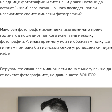
илјадници фотографии и сите наши драги настани да
останат “живи” засекогаш. Но, кога последен пат ги
испечативте своите омилени фотографии?
Иако сум фотограф, мислам дека има поминато преку
година, од последиот пат кога испечатив неколку
фотографии. А имам премногу кои ги обожавам толку, да
ги имам при рака би ги листала секое утро додека си пијам
кафе.
Верувам сте слушнале милион пати дека е многу важно да
се печатат фотографиите, но дали знаете ЗОШТО?