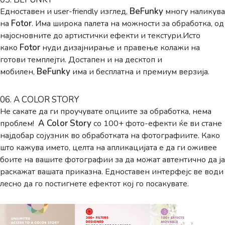
BeFunky
Едноставен и user-friendly изглед,
многу наликува
Fotor
на
. Има широка палета на можности за обработка, од
најосновните до артистички ефекти и текстури.Исто
Fotor
како
нуди дизајнирање и правење колажи на
готови темплејти. Достапен и на десктоп и
BeFunky
мобилен,
има и бесплатна и премиум верзија.
06. A COLOR STORY
Не сакате да ги проучувате опциите за обработка, нема
A Color Story
проблем!
со 100+ фото-ефекти ќе ви стане
најдобар сојузник во обработката на фотографиите. Како
што кажува името, целта на апликацијата е да ги оживее
боите на вашите фотографии за да можат автентично да ја
раскажат вашата приказна. Едноставен интерфејс ве води
лесно да го постигнете ефектот кој го посакувате.