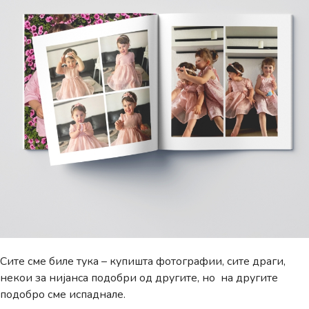
Сите сме биле тука – купишта фотографии, сите драги,
некои за нијанса подобри од другитe, но на другите
подобро сме испаднале.