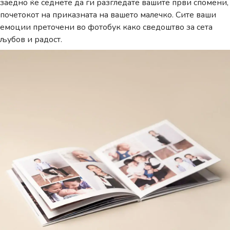
заедно ќе седнете да ги разгледате вашите први спомени,
почетокот на приказната на вашето малечко. Сите ваши
емоции преточени во фотобук како сведоштво за сета
љубов и радост.